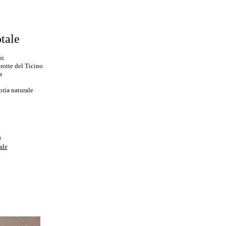
otale
ni
rotte del Ticino
a
oria naturale
9
ale